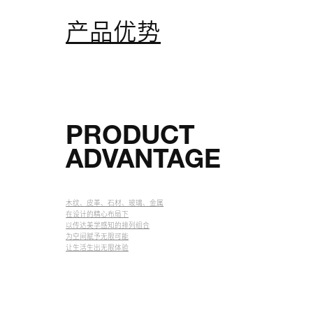
产品优势
PRODUCT
ADVANTAGE
木纹、皮革、石材、玻璃、金属
在设计的精心布局下
以传达美学感知的排列组合
为空间赋予无限可能
让生活生出无限体验