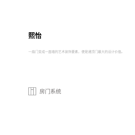
熙怡
一扇门变成一面墙的艺术装饰要素，便是通顶门最大的设计价值。
房门系统