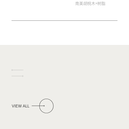
南美胡桃木+树脂